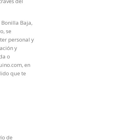
través del
 Bonilla Baja,
o, se
ter personal y
lación y
ada o
uino.com, en
lido que te
ío de