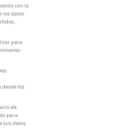
etida con la
e los datos
rtidos,
lizar para
ntimiento
web
n desde los
ario de
nto para
e sus datos