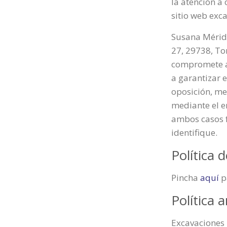
la atención a
sitio web exc
Susana Mérida
27, 29738, To
compromete a 
a garantizar e
oposición, me
mediante el e
ambos casos f
identifique.
Política 
Pincha
aquí
pa
Política 
Excavaciones 