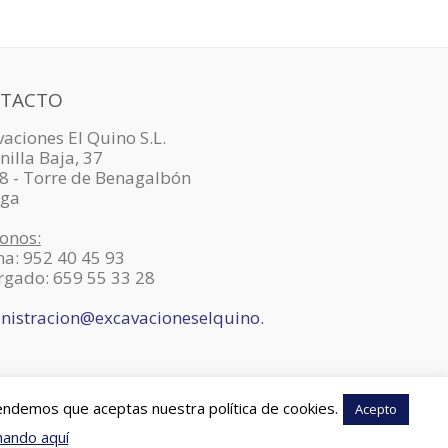
TACTO
aciones El Quino S.L.
nilla Baja, 37
8 - Torre de Benagalbón
ga
onos:
na: 952 40 45 93
rgado: 659 55 33 28
nistracion@excavacioneselquino.
tendemos que aceptas nuestra política de cookies.
Acepto
hando aquí