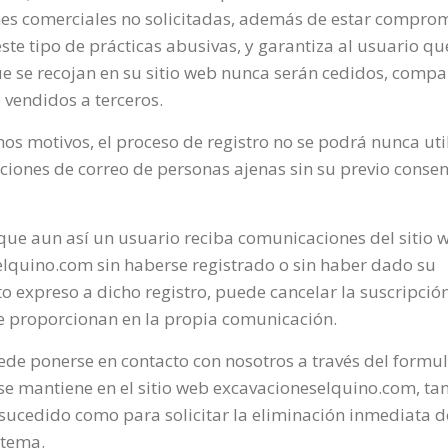
s comerciales no solicitadas, además de estar comprom
ste tipo de prácticas abusivas, y garantiza al usuario qu
e se recojan en su sitio web nunca serán cedidos, compa
 vendidos a terceros.
os motivos, el proceso de registro no se podrá nunca uti
ecciones de correo de personas ajenas sin su previo conse
 que aun así un usuario reciba comunicaciones del sitio 
lquino.com sin haberse registrado o sin haber dado su
o expreso a dicho registro, puede cancelar la suscripció
e proporcionan en la propia comunicación.
ede ponerse en contacto con nosotros a través del formul
se mantiene en el sitio web excavacioneselquino.com, ta
sucedido como para solicitar la eliminación inmediata d
stema.