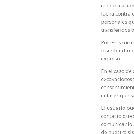
comunicacione
lucha contra e
personales qu
transferidos o
Por esos mism
inscribir dir
expreso.
En el caso de
excavacionese
consentimient
enlaces que s
El usuario pu
contacto que 
comunicar lo 
de nuestro si