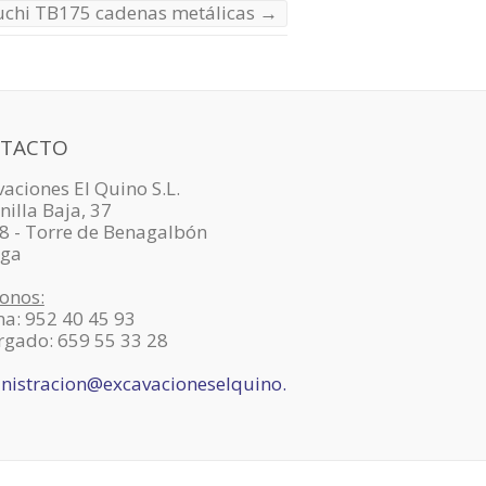
euchi TB175 cadenas metálicas
→
TACTO
aciones El Quino S.L.
nilla Baja, 37
8 - Torre de Benagalbón
ga
onos:
na: 952 40 45 93
rgado: 659 55 33 28
nistracion@excavacioneselquino.