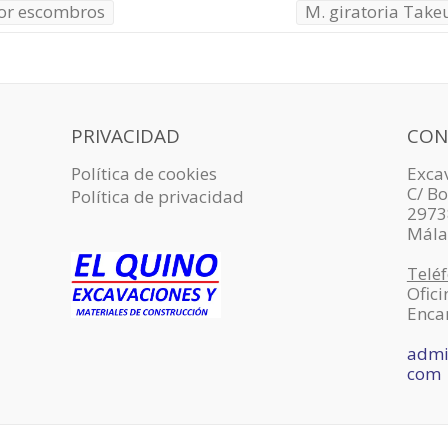
or escombros
M. giratoria Tak
PRIVACIDAD
CON
Política de cookies
Excav
C/ Bo
Política de privacidad
2973
Mála
Teléf
Ofici
Enca
admi
com